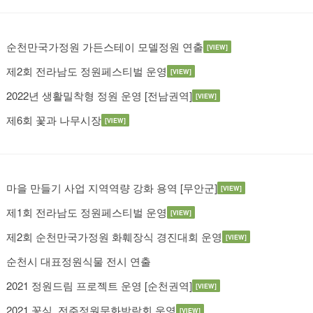
순천만국가정원 가든스테이 모델정원 연출
[VIEW]
제2회 전라남도 정원페스티벌 운영
[VIEW]
2022년 생활밀착형 정원 운영 [전남권역]
[VIEW]
제6회 꽃과 나무시장
[VIEW]
마을 만들기 사업 지역역량 강화 용역 [무안군]
[VIEW]
제1회 전라남도 정원페스티벌 운영
[VIEW]
제2회 순천만국가정원 화훼장식 경진대회 운영
[VIEW]
순천시 대표정원식물 전시 연출
2021 정원드림 프로젝트 운영 [순천권역]
[VIEW]
2021 꽃심, 전주정원문화박람회 운영
[VIEW]